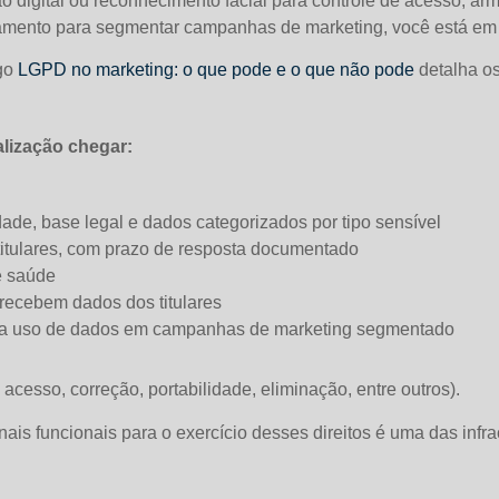
ão digital ou reconhecimento facial para controle de acesso, ar
rtamento para segmentar campanhas de marketing, você está em 
go
LGPD no marketing: o que pode e o que não pode
detalha os
lização chegar:
ade, base legal e dados categorizados por tipo sensível
titulares, com prazo de resposta documentado
e saúde
recebem dados dos titulares
para uso de dados em campanhas de marketing segmentado
, acesso, correção, portabilidade, eliminação, entre outros).
ais funcionais para o exercício desses direitos é uma das infr