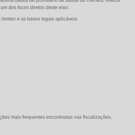
mazena dados de prontuário de saúde de clientes, realiza
um dos focos diretos deste eixo.
 limites e as bases legais aplicáveis.
ações mais frequentes encontradas nas fiscalizações.