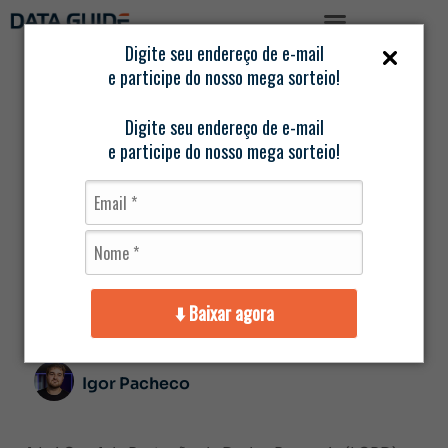
Digite seu endereço de e-mail
e participe do nosso mega sorteio!
Página
/
Data
/
Dados sensíveis na LGPD: o que
inicial
Guide
você precisa saber
Digite seu endereço de e-mail
e participe do nosso mega sorteio!
Dados sensíveis na
LGPD: o que você
precisa saber
⬇️ Baixar agora
outubro 19, 2021
Sem Comentários
Igor Pacheco