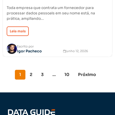
Toda empresa que contrata um fornecedor para
processar dados pessoais em seu nome está, na
prática, ampliando...
Leia mais
Escrito por
Igor Pacheco
junho 12, 2026
1
2
3
…
10
Próximo