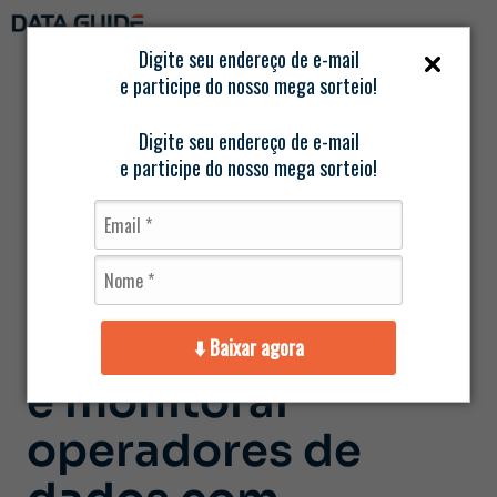
Digite seu endereço de e-mail
e participe do nosso mega sorteio!
Página
/
Data
/
Gestão de fornecedores e LGPD: como
inicial
Guide
mapear, contratar e monitorar
operadores de dados com segurança
Digite seu endereço de e-mail
e participe do nosso mega sorteio!
Gestão de
fornecedores e
LGPD: como
mapear, contratar
⬇️ Baixar agora
e monitorar
operadores de