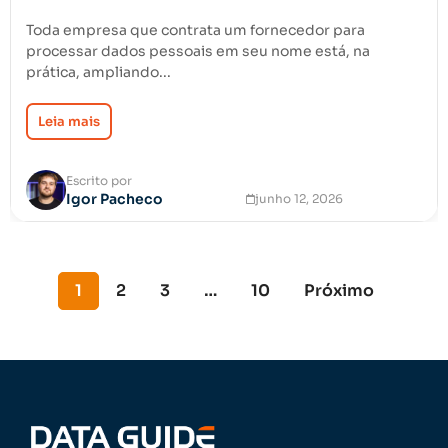
Toda empresa que contrata um fornecedor para
processar dados pessoais em seu nome está, na
prática, ampliando...
Leia mais
Escrito por
Igor Pacheco
junho 12, 2026
1
2
3
…
10
Próximo