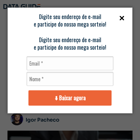
Digite seu endereço de e-mail
e participe do nosso mega sorteio!
Página
/
Data
/
Entendendo a LGPD e o mercado
inicial
Guide
imobiliário
Digite seu endereço de e-mail
e participe do nosso mega sorteio!
Entendendo a
LGPD e o mercado
imobiliário
⬇️ Baixar agora
abril 15, 2025
Sem Comentários
Igor Pacheco