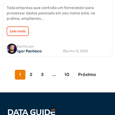
Toda empresa que contrata um fornecedor para
processar dados pessoais em seu nome está, na
prática, ampliando...
Leia mais
Escrito por
Igor Pacheco
junho 12, 2026
1
2
3
…
10
Próximo